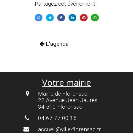
Partagez cet évènement :
L'agenda
Votre mairie
Mairie de Florensac
22 Avenue Jean Jaurès
34 510 Florensac
04 67 77 00 15
accueil@ville-florensac.fr