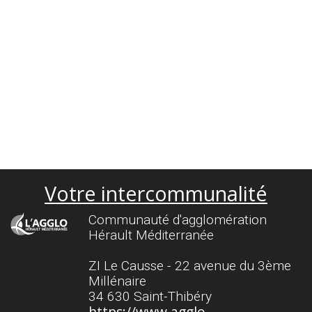
Votre intercommunalité
Communauté d'agglomération
Hérault Méditerranée
ZI Le Causse - 22 avenue du 3ème
Millénaire
34 630 Saint-Thibéry
https://www.agglo-