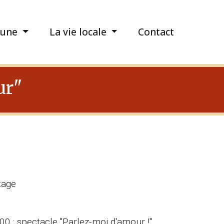
une
La vie locale
Contact
ur"
tage
h00 : spectacle "Parlez-moi d'amour !"