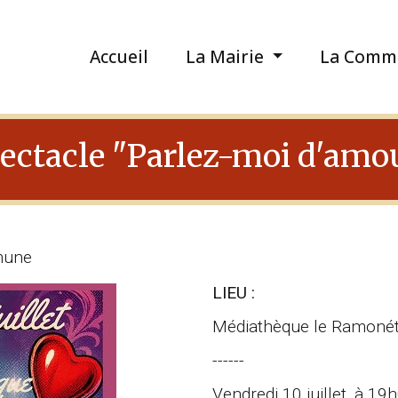
Accueil
La Mairie
La Comm
ectacle "Parlez-moi d'amo
mune
LIEU :
Médiathèque le Ramoné
------
Vendredi 10 juillet, à 19