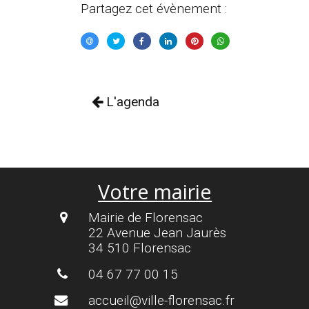
Partagez cet évènement :
L'agenda
Votre mairie
Mairie de Florensac
22 Avenue Jean Jaurès
34 510 Florensac
04 67 77 00 15
accueil@ville-florensac.fr