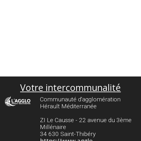
Votre intercommunalité
Communauté d'agglomération
Hérault Méditerranée
ZI Le Causse - 22 avenue du 3ème
Millénaire
34 630 Saint-Thibéry
https://www.agglo-