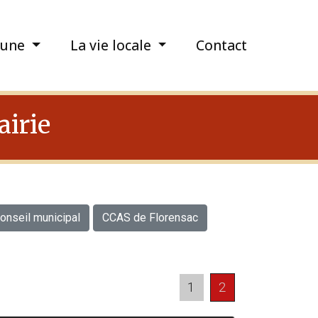
une
La vie locale
Contact
airie
onseil municipal
CCAS de Florensac
1
2