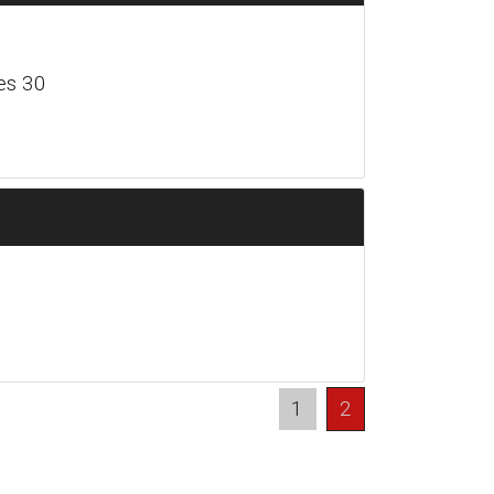
es 30
1
2